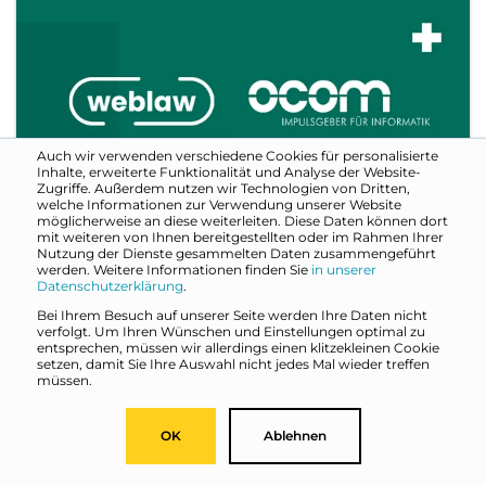
Auch wir verwenden verschiedene Cookies für personalisierte
Inhalte, erweiterte Funktionalität und Analyse der Website-
Zugriffe. Außerdem nutzen wir Technologien von Dritten,
welche Informationen zur Verwendung unserer Website
möglicherweise an diese weiterleiten. Diese Daten können dort
mit weiteren von Ihnen bereitgestellten oder im Rahmen Ihrer
Nutzung der Dienste gesammelten Daten zusammengeführt
werden. Weitere Informationen finden Sie
in unserer
Datenschutzerklärung
.
Bei Ihrem Besuch auf unserer Seite werden Ihre Daten nicht
21. August 2023
| Daniel Jäggli
verfolgt. Um Ihren Wünschen und Einstellungen optimal zu
Neue secnovum Mitglieder
entsprechen, müssen wir allerdings einen klitzekleinen Cookie
setzen, damit Sie Ihre Auswahl nicht jedes Mal wieder treffen
Das kommende Datenschutzgesetz aber
müssen.
auch KI wie Chat GPT oder das Metaverse
verlangen nach neuen Skills bei unserer...
OK
Ablehnen