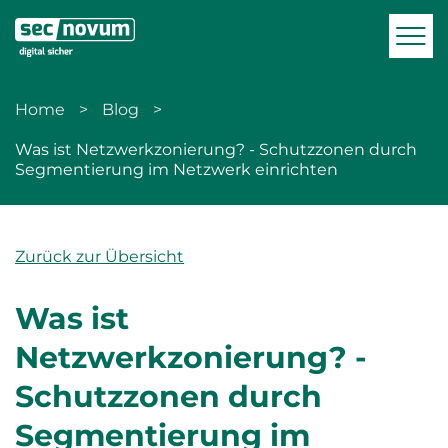
zur Navigation
zum Inhalt
Men
Home
Blog
Was ist Netzwerkzonierung? - Schutzzonen durch
Segmentierung im Netzwerk einrichten
Zurück zur Übersicht
Was ist
Netzwerkzonierung? -
Schutzzonen durch
Segmentierung im