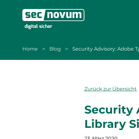
zur Navigation
zum Inhalt
Home
Blog
Security Advisory: Adobe T
Zurück zur Übersicht
Security
Library S
23. März 2020