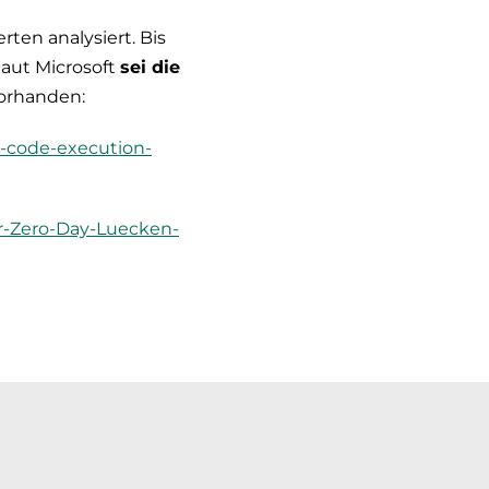
ten analysiert. Bis
laut Microsoft
sei die
vorhanden:
e-code-execution-
r-Zero-Day-Luecken-