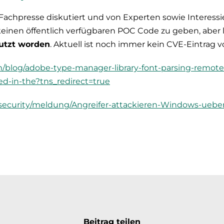
Fachpresse diskutiert und von Experten sowie Interessier
keinen öffentlich verfügbaren POC Code zu geben, aber 
utzt worden
. Aktuell ist noch immer kein CVE-Eintrag 
om/blog/adobe-type-manager-library-font-parsing-remot
ted-in-the?tns_redirect=true
/security/meldung/Angreifer-attackieren-Windows-uebe
Beitrag teilen