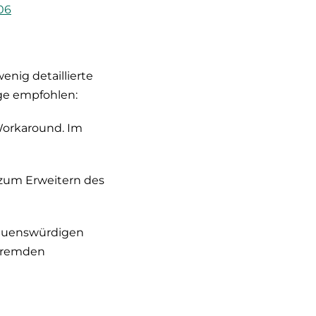
06
enig detaillierte
age empfohlen:
Workaround. Im
 zum Erweitern des
rauenswürdigen
 fremden