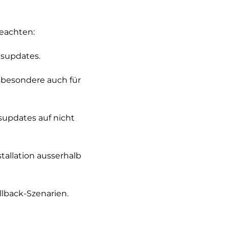
beachten:
tsupdates.
sbesondere auch für
updates auf nicht
allation ausserhalb
lback-Szenarien.