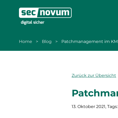
zur Navigation
zum Inhalt
Home
Blog
Patchmanagement im KM
Zurück zur Übersicht
Patchma
13. Oktober 2021
, Tags: