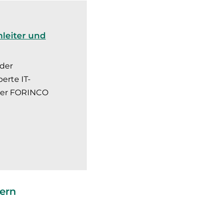
mleiter und
 der
erte IT-
 der FORINCO
zern