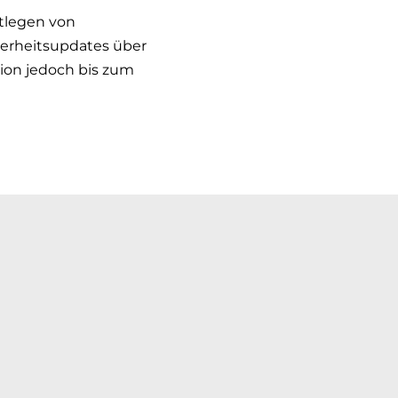
stlegen von
herheitsupdates über
tion jedoch bis zum