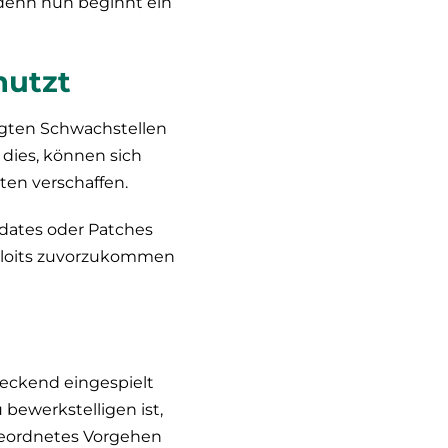
denn nun beginnt ein
nutzt
egten Schwachstellen
 dies, können sich
ten verschaffen.
pdates oder Patches
loits
zuvorzukommen
deckend eingespielt
bewerkstelligen ist,
geordnetes Vorgehen