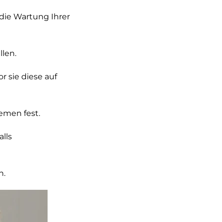
 die Wartung Ihrer
len.
 sie diese auf
emen fest.
alls
n.