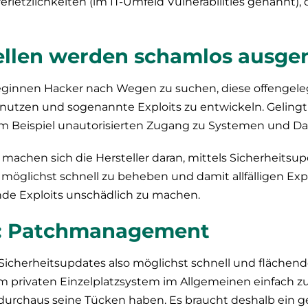
letzlichkeiten (im IT-Umfeld
Vulnerabilities
genannt), 
llen werden schamlos ausge
beginnen Hacker nach Wegen zu suchen, diese offengel
zunutzen und sogenannte
Exploits
zu entwickeln. Gelingt
um Beispiel unautorisierten Zugang zu Systemen und Da
 machen sich die Hersteller daran, mittels Sicherheitsu
möglichst schnell zu beheben und damit allfälligen
Exp
nde
Exploits
unschädlich zu machen.
g: Patchmanagement
 Sicherheitsupdates also möglichst schnell und flächen
 privaten Einzelplatzsystem im Allgemeinen einfach zu 
urchaus seine Tücken haben. Es braucht deshalb ein 