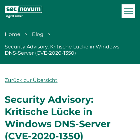
zur Navigation
zum Inhalt
Men
Home
Blog
Security Advisory: Kritische Lücke in Windows
DNS-Server (CVE-2020-1350)
Zurück zur Übersicht
Security Advisory:
Kritische Lücke in
Windows DNS-Server
(CVE-2020-1350)