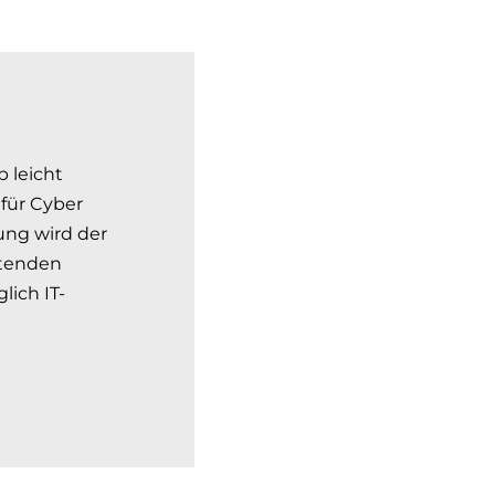
 leicht
für Cyber
dung wird der
itenden
lich IT-