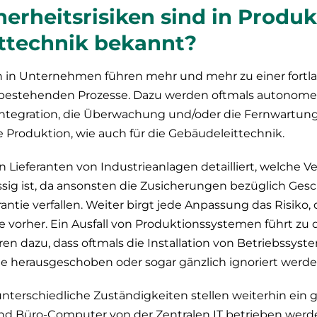
erheitsrisiken sind in Produ
ttechnik bekannt?
 in Unternehmen führen mehr und mehr zu einer fortl
 bestehenden Prozesse. Dazu werden oftmals autonome
Integration, die Überwachung und/oder die Fernwartung
ie Produktion, wie auch für die Gebäudeleittechnik.
n Lieferanten von Industrieanlagen detailliert, welche V
sig ist, da ansonsten die Zusicherungen bezüglich Gesc
antie verfallen. Weiter birgt jede Anpassung das Risiko
ie vorher. Ein Ausfall von Produktionssystemen führt zu 
hren dazu, dass oftmals die Installation von Betriebssy
ne herausgeschoben oder sogar gänzlich ignoriert werde
unterschiedliche Zuständigkeiten stellen weiterhin ein 
end Büro-Computer von der Zentralen IT betrieben werde