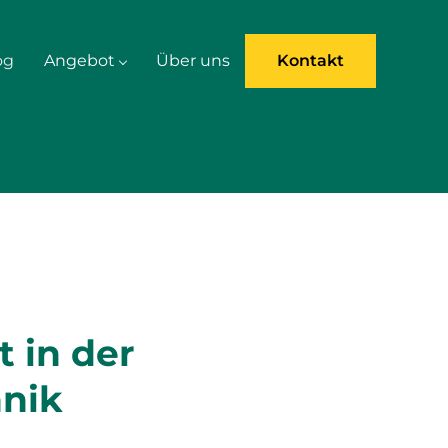
og
Angebot
Über uns
Kontakt
 in der
hnik