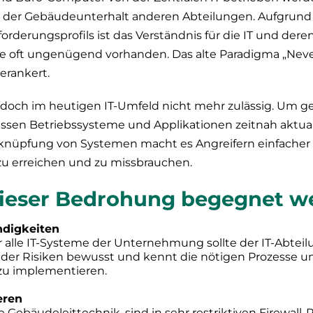
 der Gebäudeunterhalt anderen Abteilungen. Aufgrund
orderungsprofils ist das Verständnis für die IT und dere
se oft ungenügend vorhanden. Das alte Paradigma „Neve
verankert.
jedoch im heutigen IT-Umfeld nicht mehr zulässig. Um 
ssen Betriebssysteme und Applikationen zeitnah aktual
knüpfung von Systemen macht es Angreifern einfacher
u erreichen und zu missbrauchen.
ieser Bedrohung begegnet w
ndigkeiten
 alle IT-Systeme der Unternehmung sollte der IT-Abtei
ch der Risiken bewusst und kennt die nötigen Prozesse 
u implementieren.
eren
e Gebäudeleittechnik, sind in sehr restriktiven Firewall