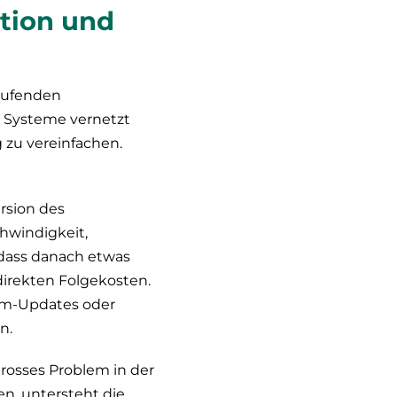
ktion und
aufenden
 Systeme vernetzt
 zu vereinfachen.
ersion des
hwindigkeit,
, dass danach etwas
direkten Folgekosten.
stem-Updates oder
n.
grosses Problem in der
n, untersteht die