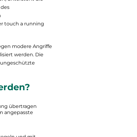
 des
n
r touch a running
gegen modere Angriffe
isiert werden. Die
 ungeschützte
erden?
lung übertragen
um angepasste
-Regeln und mit