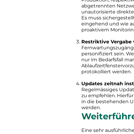
abgetrennten Netzwe
unautorisierte direkt
Es muss sichergestell
eingehend und wie au
proaktivem Monitoring
Restriktive Vergab
Fernwartungszugänge d
personifiziert sein. 
nur im Bedarfsfall man
Ablaufzeitfenstervorzu
protokolliert werden.
Updates zeitnah inst
Regelmässiges Update
zu empfehlen. Hierfür
in die bestehenden 
werden.
Weiterfüh
Eine sehr ausführlic