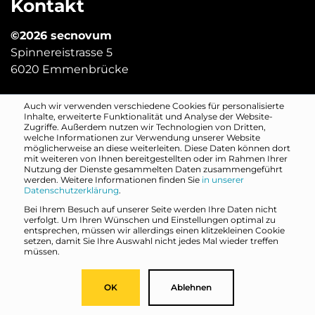
Kontakt
©2026 secnovum
Spinnereistrasse 5
6020 Emmenbrücke
Auch wir verwenden verschiedene Cookies für personalisierte
digitalsicher@secnovum.ch
Inhalte, erweiterte Funktionalität und Analyse der Website-
Zugriffe. Außerdem nutzen wir Technologien von Dritten,
welche Informationen zur Verwendung unserer Website
Quicklinks
möglicherweise an diese weiterleiten. Diese Daten können dort
mit weiteren von Ihnen bereitgestellten oder im Rahmen Ihrer
Nutzung der Dienste gesammelten Daten zusammengeführt
Kontakt
werden. Weitere Informationen finden Sie
in unserer
Datenschutzerklärung
.
Impressum
Bei Ihrem Besuch auf unserer Seite werden Ihre Daten nicht
Datenschutz
verfolgt. Um Ihren Wünschen und Einstellungen optimal zu
entsprechen, müssen wir allerdings einen klitzekleinen Cookie
setzen, damit Sie Ihre Auswahl nicht jedes Mal wieder treffen
müssen.
Social Media
OK
Ablehnen
LinkedIn