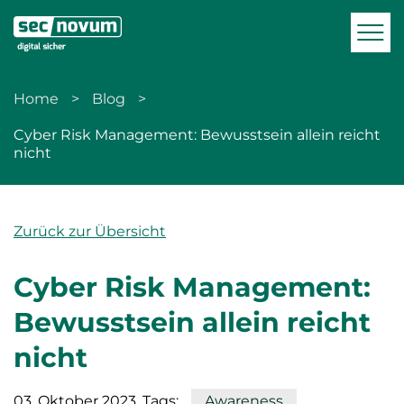
zur Navigation
zum Inhalt
Men
Home
Blog
Cyber Risk Management: Bewusstsein allein reicht
nicht
Zurück zur Übersicht
Cyber Risk Management:
Bewusstsein allein reicht
nicht
03. Oktober 2023
, Tags:
Awareness